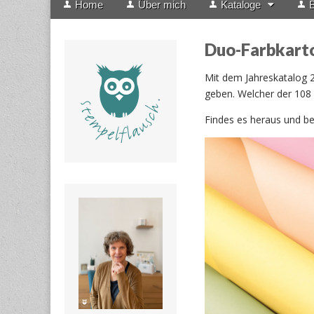
Home
Über mich
Kataloge
B
menu
to
content
Duo-Farbkarto
Mit dem Jahreskatalog 2
geben. Welcher der 108 
Findes es heraus und bes