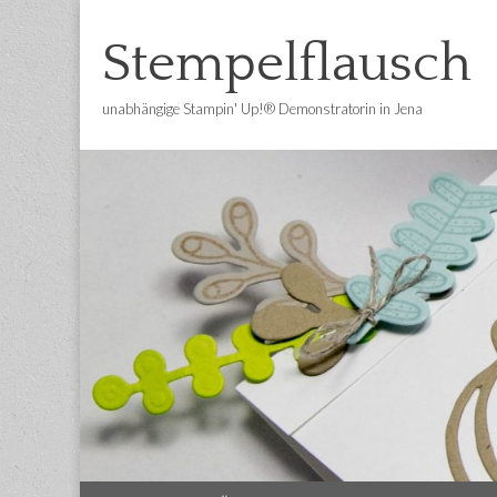
Stempelflausch
unabhängige Stampin' Up!® Demonstratorin in Jena
Main
Skip