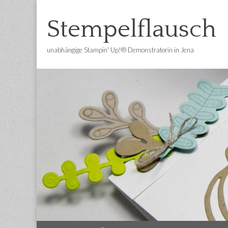
Stempelflausch
unabhängige Stampin' Up!® Demonstratorin in Jena
Main
Skip