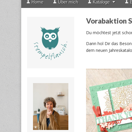
Home
Über mich
Kataloge
B
menu
to
content
Vorabaktion 
Du möchtest jetzt scho
Dann hol Dir das Beson
dem neuen Jahreskatalo