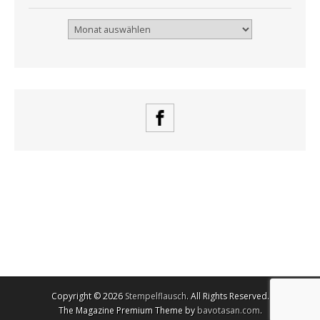
Archiv
Copyright © 2026
Stempelflausch
. All Rights Reserved.
The Magazine Premium Theme by
bavotasan.com
.