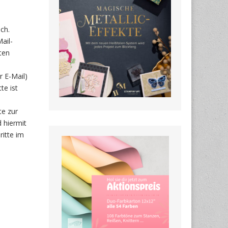
ch.
ail-
ten
r E-Mail)
te ist
te zur
 hiermit
ritte im