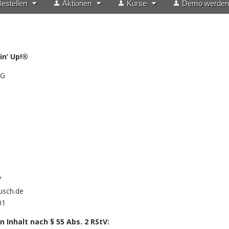
estellen
Aktionen
Kurse
Demo werden
in’ Up!®
MG
7
usch.de
01
n Inhalt nach § 55 Abs. 2 RStV: