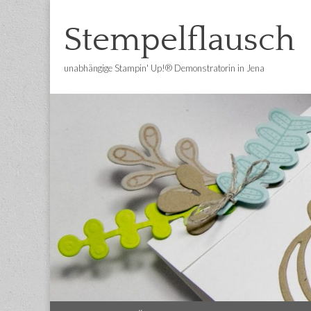
Stempelflausch
unabhängige Stampin' Up!® Demonstratorin in Jena
Main
Skip