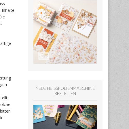
uss
 Inhalte
Die
t.
artige
ertung
igen
NEUE HEISSFOLIENMASCHINE
BESTELLEN
tellt
solche
bitten
ir