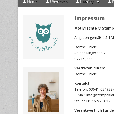
Home
Über mich
Kataloge
B
menu
to
content
Impressum
Motivrechte © Stamp
Angaben gemäß § 5 T
Dörthe Thiele
An der Ringwiese 20
07745 Jena
Vertreten durch:
Dörthe Thiele
Kontakt:
Telefon: 03641-634932
E-Mail: info@stempelfla
Steuer Nr. 162/254/123
Verantwortlich für de