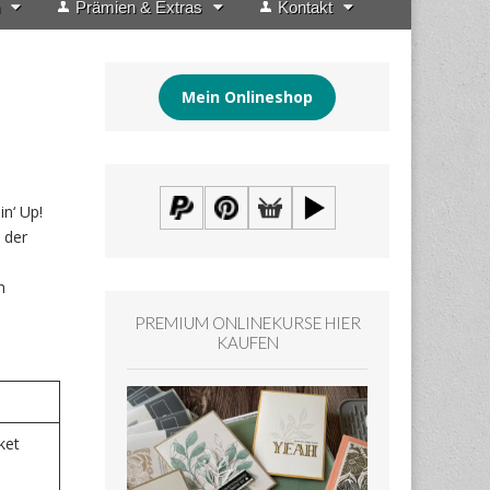
Prämien & Extras
Kontakt
Mein Onlineshop
n‘ Up!
 der
n
PREMIUM ONLINEKURSE HIER
KAUFEN
ket