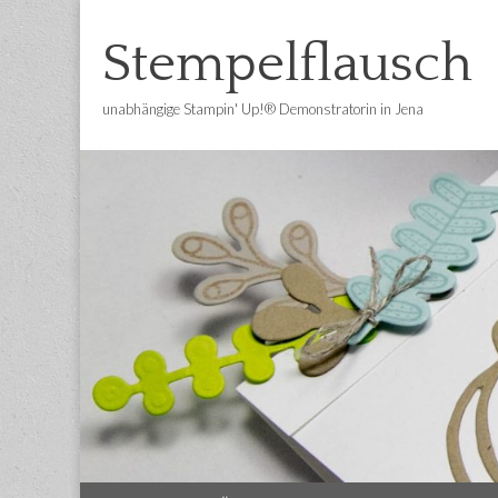
Stempelflausch
unabhängige Stampin' Up!® Demonstratorin in Jena
Main
Skip