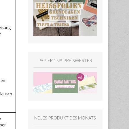
eisung
m
PAPIER 15% PREISWERTER
den
flausch
NEUES PRODUKT DES MONATS
e
per