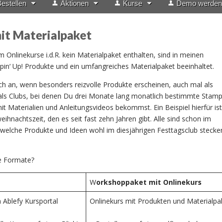
estellen
Aktionen
Kurse
Demo werden
it Materialpaket
nlinekurse i.d.R. kein Materialpaket enthalten, sind in meinen
n‘ Up! Produkte und ein umfangreiches Materialpaket beeinhaltet.
h an, wenn besonders reizvolle Produkte erscheinen, auch mal als
als Clubs, bei denen Du drei Monate lang monatlich bestimmte Stampi
Materialien und Anleitungsvideos bekommst. Ein Beispiel hierfür ist
eihnachtszeit, den es seit fast zehn Jahren gibt. Alle sind schon im
elche Produkte und Ideen wohl im diesjährigen Festtagsclub stecke
e Formate?
W
orkshoppaket mit Onlinekurs
 Ablefy Kursportal
Onlinekurs mit Produkten und Materialpa