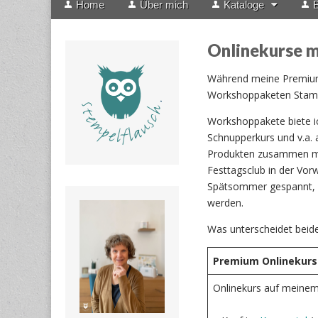
Home
Über mich
Kataloge
B
menu
to
content
Onlinekurse m
Während meine Premium O
Workshoppaketen Stampi
Workshoppakete biete ic
Schnupperkurs und v.a. 
Produkten zusammen mit 
Festtagsclub in der Vorw
Spätsommer gespannt, w
werden.
Was unterscheidet beid
Premium Onlinekurs
Onlinekurs auf meinem