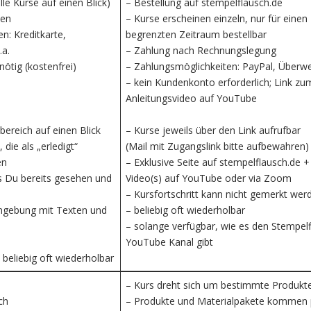
lle Kurse auf einen Blick)
– Bestellung auf stempelflausch.de
len
– Kurse erscheinen einzeln, nur für einen
n: Kreditkarte,
begrenzten Zeitraum bestellbar
.a.
– Zahlung nach Rechnungslegung
ötig (kostenfrei)
– Zahlungsmöglichkeiten: PayPal, Überw
– kein Kundenkonto erforderlich; Link zu
Anleitungsvideo auf YouTube
bereich auf einen Blick
– Kurse jeweils über den Link aufrufbar
, die als „erledigt“
(Mail mit Zugangslink bitte aufbewahren)
en
– Exklusive Seite auf stempelflausch.de +
s Du bereits gesehen und
Video(s) auf YouTube oder via Zoom
– Kursfortschritt kann nicht gemerkt wer
mgebung mit Texten und
– beliebig oft wiederholbar
– solange verfügbar, wie es den Stempel
YouTube Kanal gibt
 beliebig oft wiederholbar
– Kurs dreht sich um bestimmte Produkt
ch
– Produkte und Materialpakete kommen 