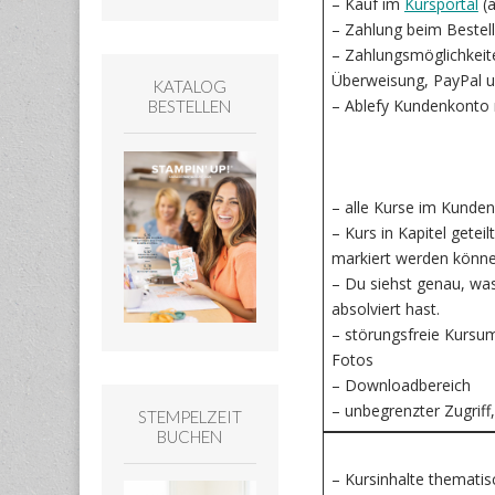
– Kauf im
Kursportal
(a
– Zahlung beim Bestel
– Zahlungsmöglichkeite
Überweisung, PayPal u
KATALOG
– Ablefy Kundenkonto n
BESTELLEN
– alle Kurse im Kunden
– Kurs in Kapitel geteilt
markiert werden könn
– Du siehst genau, wa
absolviert hast.
– störungsfreie Kursu
Fotos
– Downloadbereich
– unbegrenzter Zugriff,
STEMPELZEIT
BUCHEN
– Kursinhalte thematis