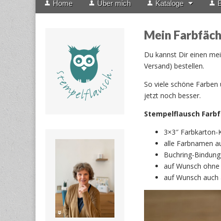
Home
Über mich
Kataloge
B
menu
to
content
Mein Farbfäch
Du kannst Dir einen mei
Versand) bestellen.
So viele schöne Farben 
jetzt noch besser.
Stempelflausch
Farb
3×3″ Farbkarton-K
alle Farbnamen au
Buchring-Bindung
auf Wunsch ohne
auf Wunsch auch 