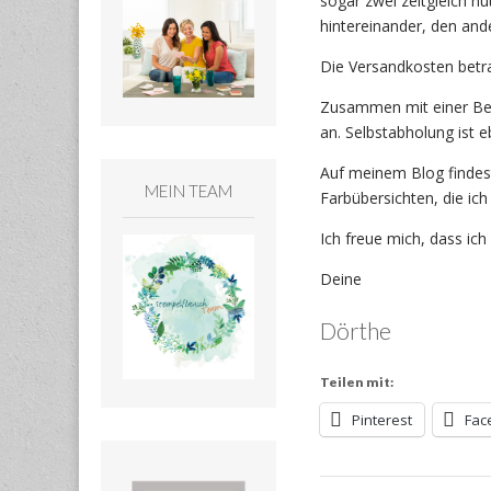
sogar zwei zeitgleich nu
hintereinander, den and
Die Versandkosten betra
Zusammen mit einer Best
an. Selbstabholung ist e
Auf meinem Blog finde
MEIN TEAM
Farbübersichten, die ic
Ich freue mich, dass ic
Deine
Dörthe
Teilen mit:
Pinterest
Fac