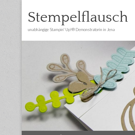
Stempelflausch
unabhängige Stampin' Up!® Demonstratorin in Jena
Main
Skip