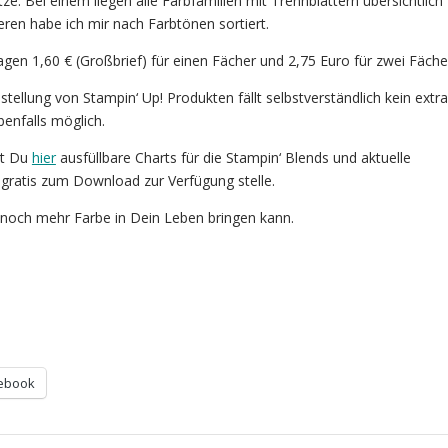
tze. Bei einem liegen alle Farbfamilien mit Trennblättern übersichtlich
eren habe ich mir nach Farbtönen sortiert.
gen 1,60 € (Großbrief) für einen Fächer und 2,75 Euro für zwei Fäche
ellung von Stampin‘ Up! Produkten fällt selbstverständlich kein extr
benfalls möglich.
st Du
hier
ausfüllbare Charts für die Stampin‘ Blends und aktuelle
h gratis zum Download zur Verfügung stelle.
h noch mehr Farbe in Dein Leben bringen kann.
ebook