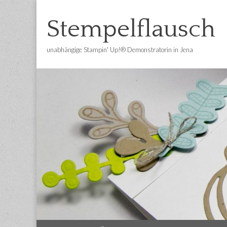
Stempelflausch
unabhängige Stampin' Up!® Demonstratorin in Jena
Main
Skip