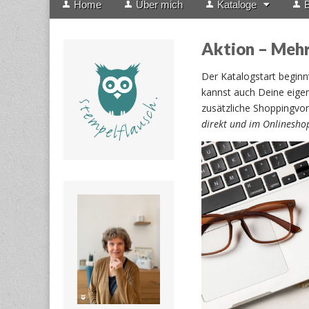
Home
Über mich
Kataloge
B
menu
to
content
Aktion – Mehr
Der Katalogstart beginn
kannst auch Deine eige
zusätzliche Shoppingvor
direkt und im Onlineshop