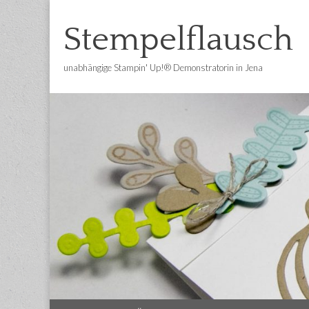
Stempelflausch
unabhängige Stampin' Up!® Demonstratorin in Jena
Main
Skip