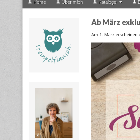
Home
Über mich
Kataloge
B
menu
to
content
Ab März exklu
Am 1. März erscheinen e