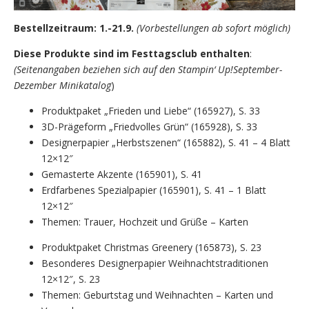
Bestellzeitraum: 1.-21.9.
(Vorbestellungen ab sofort möglich)
Diese Produkte sind im Festtagsclub enthalten
:
(Seitenangaben beziehen sich auf den Stampin‘ Up!September-
Dezember Minikatalog
)
Produktpaket „Frieden und Liebe“ (165927), S. 33
3D-Prägeform „Friedvolles Grün“ (165928), S. 33
Designerpapier „Herbstszenen“ (165882), S. 41 – 4 Blatt
12×12″
Gemasterte Akzente (165901), S. 41
Erdfarbenes Spezialpapier (165901), S. 41 – 1 Blatt
12×12″
Themen: Trauer, Hochzeit und Grüße – Karten
Produktpaket Christmas Greenery (165873), S. 23
Besonderes Designerpapier Weihnachtstraditionen
12×12″, S. 23
Themen: Geburtstag und Weihnachten – Karten und