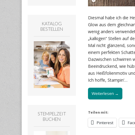
Diesmal habe ich die He
KATALOG
Glow aus dem gleichnam
BESTELLEN
wenig anders verwendet
„kalkigen“ Stellen auf d
Mal nicht glänzend, son
einem perfekten Schatte
Dazwischen schwirren w
Beeindruckend, wie hüb
aus Heißfolienmotiv und
Ich hoffe, Stampin‘…
Weiterlesen →
Teilen mit:
STEMPELZEIT
BUCHEN
Pinterest
Fac