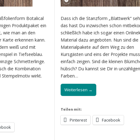
ißfolienform Botalical
Dass ich die Stanzform „Blattwerk“ se
igen Produktpaket ein
das hast Du inzwischen schon mitbe
, wie man an den
schließlich habe ich sogar einen Online
er Karte erkennen kann.
Material dazu angeboten. Nun sind die
dern weiß und mit
Materialpakete auf dem Weg zu den
nspiel in Tiefseeblau.
Kursgästen und eins der Projekte muss 
inzige Schmetterlinge.
einfach zeigen. Sind die kleinen Blümch
sch die Kombination
hübsch? Du kannst sie Dir in unzählige
 Stempelmotiv wirkt.
Farben…
Weiterlesen →
Teilen mit:
Pinterest
Facebook
ebook