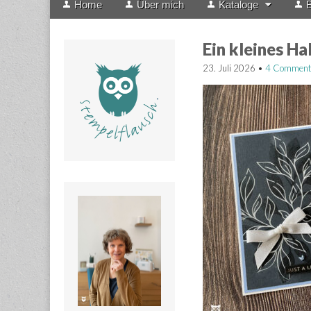
Home
Über mich
Kataloge
B
menu
to
content
Ein kleines Ha
23. Juli 2026
•
4 Comment