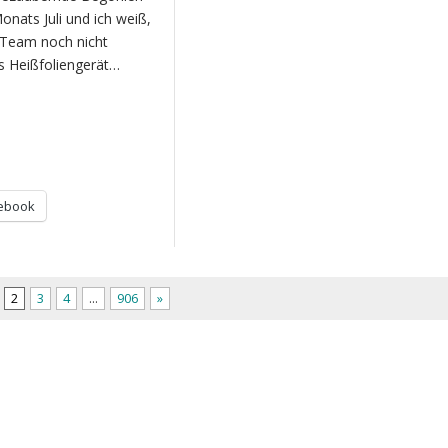
onats Juli und ich weiß,
 Team noch nicht
s Heißfoliengerät…
ebook
2
3
4
…
906
»