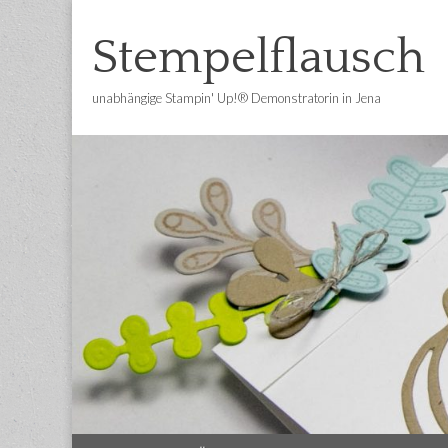
Stempelflausch
unabhängige Stampin' Up!® Demonstratorin in Jena
Main
Skip