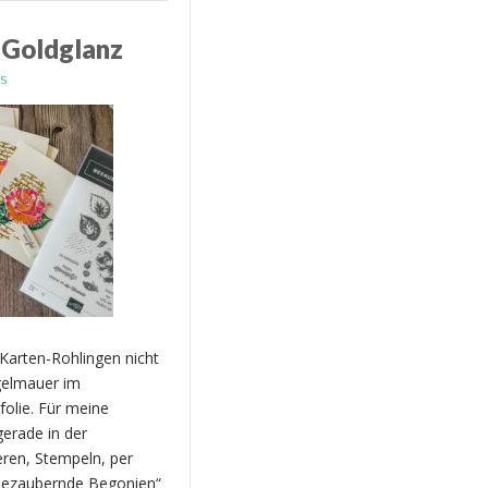
 Goldglanz
s
arten-Rohlingen nicht
egelmauer im
folie. Für meine
gerade in der
ren, Stempeln, per
ezaubernde Begonien“