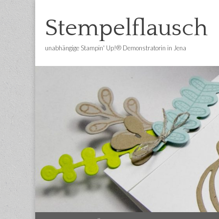
Stempelflausch
unabhängige Stampin' Up!® Demonstratorin in Jena
Main
Skip