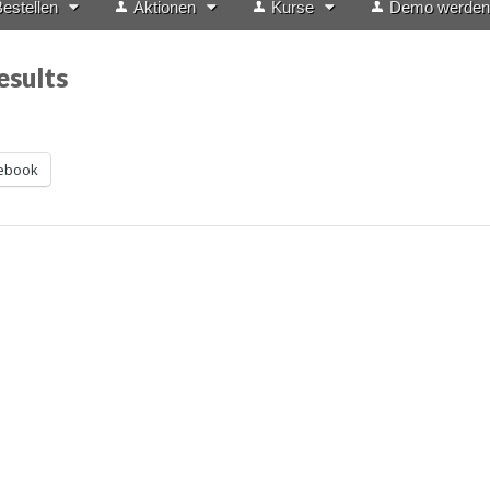
estellen
Aktionen
Kurse
Demo werden
esults
ebook