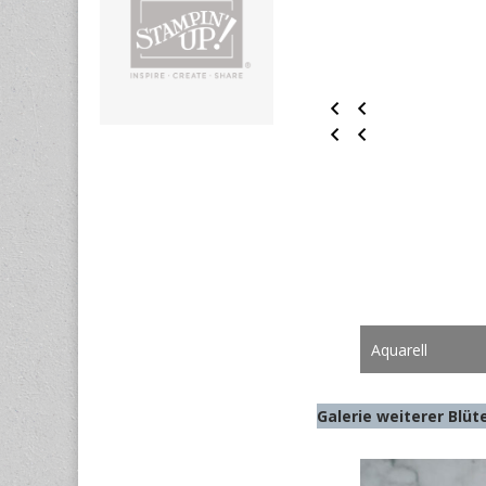
Aquarell
Galerie weiterer Blüt