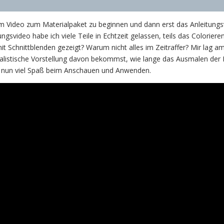
em Video zum Materialpaket zu beginnen und dann erst das Anleitungs
gsvideo habe ich viele Teile in Echtzeit gelassen, teils das Coloriere
it Schnittblenden gezeigt? Warum nicht alles im Zeitraffer? Mir lag a
ealistische Vorstellung davon bekommst, wie lange das Ausmalen der
 nun viel Spaß beim Anschauen und Anwenden.