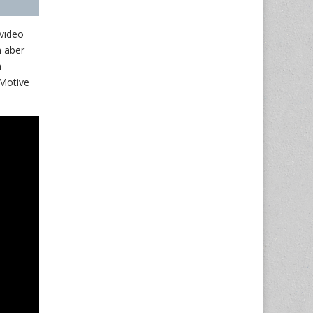
video
n aber
m
 Motive