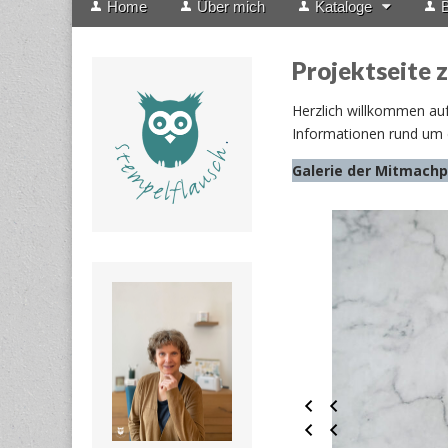
Home
Über mich
Kataloge
B
menu
to
content
Projektseite z
Herzlich willkommen auf 
Informationen rund um d
Galerie der Mitmachp