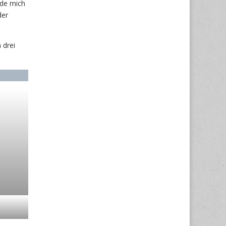
rde mich
der
 drei