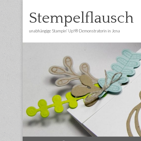
Stempelflausch
unabhängige Stampin' Up!® Demonstratorin in Jena
Main
Skip