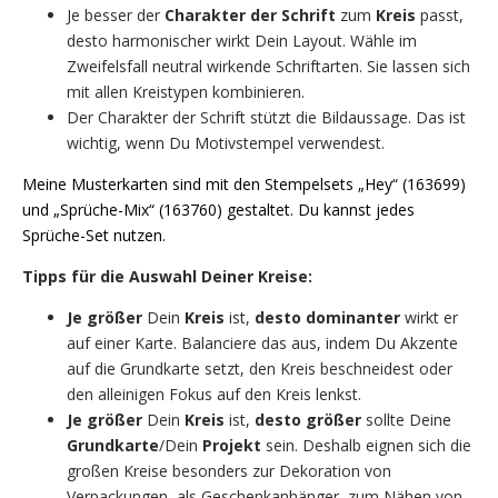
Je besser der
Charakter der Schrift
zum
Kreis
passt,
desto harmonischer wirkt Dein Layout. Wähle im
Zweifelsfall neutral wirkende Schriftarten. Sie lassen sich
mit allen Kreistypen kombinieren.
Der Charakter der Schrift stützt die Bildaussage. Das ist
wichtig, wenn Du Motivstempel verwendest.
Meine Musterkarten sind mit den Stempelsets „Hey“ (163699)
und „Sprüche-Mix“ (163760) gestaltet. Du kannst jedes
Sprüche-Set nutzen.
Tipps für die Auswahl Deiner Kreise:
Je größer
Dein
Kreis
ist,
desto dominanter
wirkt er
auf einer Karte. Balanciere das aus, indem Du Akzente
auf die Grundkarte setzt, den Kreis beschneidest oder
den alleinigen Fokus auf den Kreis lenkst.
Je größer
Dein
Kreis
ist,
desto größer
sollte Deine
Grundkarte
/Dein
Projekt
sein. Deshalb eignen sich die
großen Kreise besonders zur Dekoration von
Verpackungen, als Geschenkanhänger, zum Nähen von