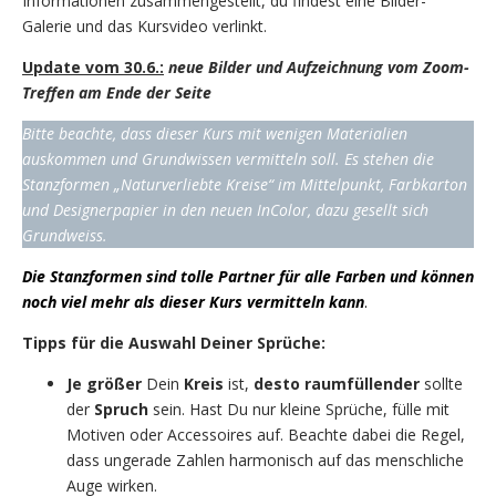
Informationen zusammengestellt, du findest eine Bilder-
Galerie und das Kursvideo verlinkt.
Update vom 30.6.:
neue Bilder und Aufzeichnung vom Zoom-
Treffen am Ende der Seite
Bitte beachte, dass dieser Kurs mit wenigen Materialien
auskommen und Grundwissen vermitteln soll. Es stehen die
Stanzformen „Naturverliebte Kreise“ im Mittelpunkt, Farbkarton
und Designerpapier in den neuen InColor, dazu gesellt sich
Grundweiss.
Die Stanzformen sind tolle Partner für alle Farben und können
noch viel mehr als dieser Kurs vermitteln kann
.
Tipps für die Auswahl Deiner Sprüche:
Je größer
Dein
Kreis
ist,
desto raumfüllender
sollte
der
Spruch
sein. Hast Du nur kleine Sprüche, fülle mit
Motiven oder Accessoires auf. Beachte dabei die Regel,
dass ungerade Zahlen harmonisch auf das menschliche
Auge wirken.