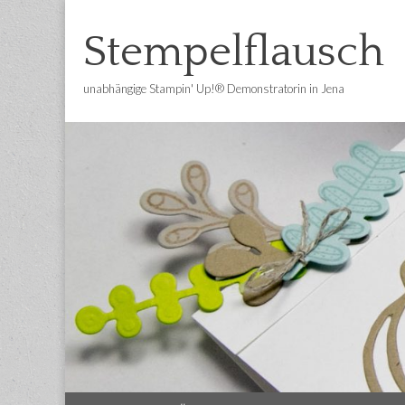
Stempelflausch
unabhängige Stampin' Up!® Demonstratorin in Jena
Main
Skip