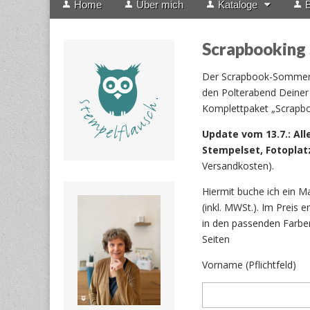
Home
Über mich
Kataloge
B
menu
to
content
Scrapbooking
Der Scrapbook-Sommer k
den Polterabend Deiner 
Komplettpaket „Scrapboo
Update vom 13.7.:
All
Stempelset, Fotopla
Versandkosten).
Hiermit buche ich ein 
(inkl. MWSt.). Im Preis
in den passenden Farbe
Seiten
Vorname (Pflichtfeld)