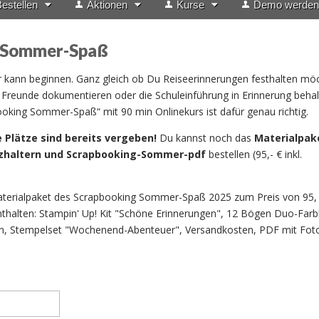
estellen
Aktionen
Kurse
Demo werden
 Sommer-Spaß
ann beginnen. Ganz gleich ob Du Reiseerinnerungen festhalten möc
Freunde dokumentieren oder die Schuleinführung in Erinnerung behal
king Sommer-Spaß“ mit 90 min Onlinekurs ist dafür genau richtig.
e Plätze sind bereits vergeben!
Du kannst noch das
Materialpake
tzhaltern und Scrapbooking-Sommer-pdf
bestellen (95,- € inkl.
Materialpaket des Scrapbooking Sommer-Spaß 2025 zum Preis von 95,
 enthalten: Stampin' Up! Kit "Schöne Erinnerungen", 12 Bögen Duo-Far
n, Stempelset "Wochenend-Abenteuer", Versandkosten, PDF mit Foto