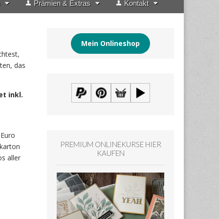
Prämien & Extras
Kontakt
Mein Onlineshop
htest,
ten, das
t inkl.
 Euro
PREMIUM ONLINEKURSE HIER
bkarton
KAUFEN
s aller