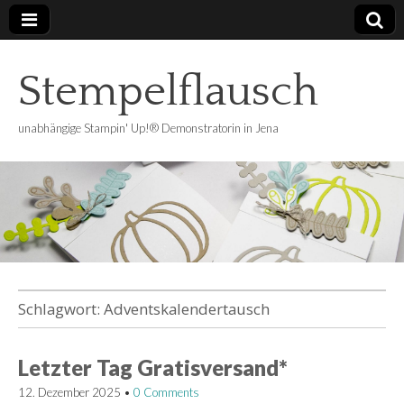
Stempelflausch
unabhängige Stampin' Up!® Demonstratorin in Jena
Schlagwort:
Adventskalendertausch
Letzter Tag Gratisversand*
12. Dezember 2025
•
0 Comments