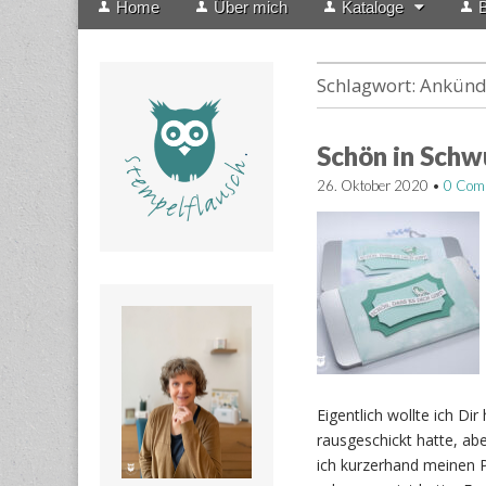
Home
Über mich
Kataloge
B
menu
to
content
Schlagwort:
Ankünd
Schön in Schw
26. Oktober 2020
•
0 Com
Eigentlich wollte ich Di
rausgeschickt hatte, ab
ich kurzerhand meinen Pl