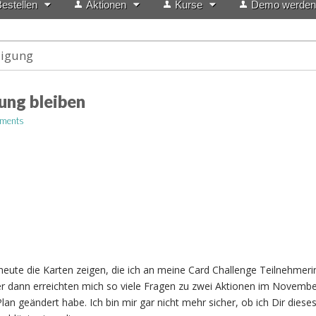
estellen
Aktionen
Kurse
Demo werden
igung
ung bleiben
ments
r heute die Karten zeigen, die ich an meine Card Challenge Teilnehmer
er dann erreichten mich so viele Fragen zu zwei Aktionen im Novembe
an geändert habe. Ich bin mir gar nicht mehr sicher, ob ich Dir diese