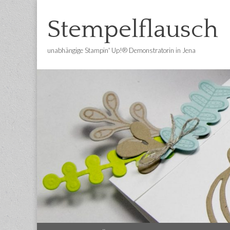
Stempelflausch
unabhängige Stampin' Up!® Demonstratorin in Jena
Main
Skip