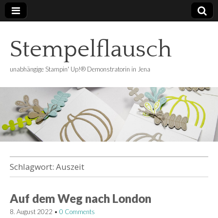
Stempelflausch
unabhängige Stampin' Up!® Demonstratorin in Jena
Schlagwort:
Auszeit
Auf dem Weg nach London
8. August 2022
•
0 Comments