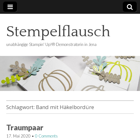
Stempelflausch
unabhängige Stampin' Up!® Demonstratorin in Jena
Schlagwort:
Band mit Häkelbordüre
Traumpaar
17. Mai 2020
•
0 Comments