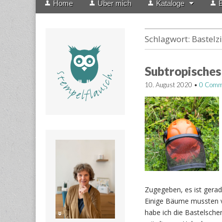
Home
Über mich
Kataloge
B
menu
to
content
Schlagwort:
Bastel
Subtropisches
10. August 2020
•
0 Comm
Zugegeben, es ist gerade
Einige Bäume mussten v
habe ich die Bastelscher