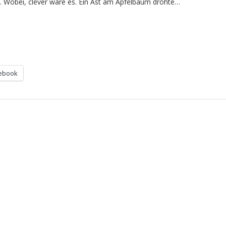
 Wobei, clever wäre es. Ein Ast am Apfelbaum drohte…
ebook