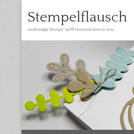
Stempelflausch
unabhängige Stampin' Up!® Demonstratorin in Jena
Main
Skip