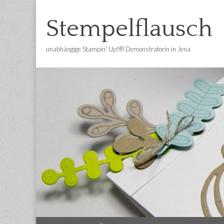
Stempelflausch
unabhängige Stampin' Up!® Demonstratorin in Jena
Main
Skip