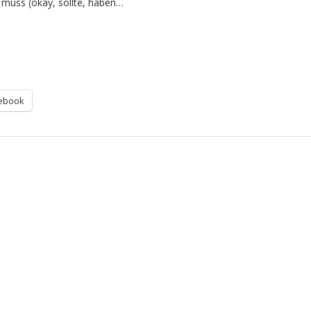
 muss (okay, sollte, haben…
ebook