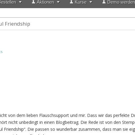
estellen
Aktionen
Kurse
Demo werden
ul Friendship
ts
 nicht von dem lieben Flauschsupport und mir. Dass wir das perfekte D
hört nicht unbedingt in einen Blogbeitrag. Die Rede ist von den Stemp
ful Friendship“. Die passen so wunderbar zusammen, dass man sie eig