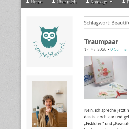
Home
Über mich
Kataloge
B
menu
to
content
Schlagwort:
Beautif
Traumpaar
17. Mai 2020
•
0 Commen
Nein, ich spreche jetzt
das ist doch klar und ge
„Eisblüten“ und „Beauti