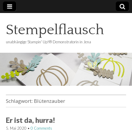
Stempelflausch
unabhängige Stampin' Up!® Demonstratorin in Jena
Schlagwort:
Blütenzauber
Er ist da, hurra!
5. Mai 2020
•
0 Comments