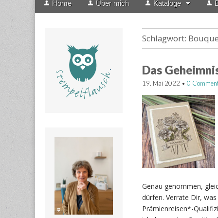
Home
Über mich
Kataloge
B
menu
to
content
Schlagwort:
Bouquet
Das Geheimnis
19. Mai 2022
•
0 Commen
Genau genommen, gleich 
dürfen. Verrate Dir, wa
Prämienreisen*-Qualifiz