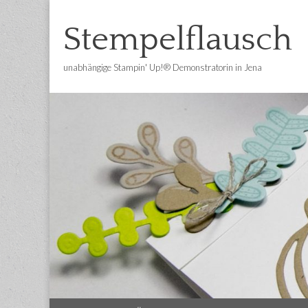
Stempelflausch
unabhängige Stampin' Up!® Demonstratorin in Jena
Main
Skip