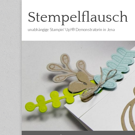
Stempelflausch
unabhängige Stampin' Up!® Demonstratorin in Jena
Main
Skip