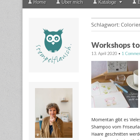
Home
Über mich
Kataloge
B
menu
to
content
Schlagwort:
Colorie
Workshops to
13. April 2020
•
1 Commen
Momentan gibt es Vieles
Shampoo vom Friseurla
Haare geschnitten werde