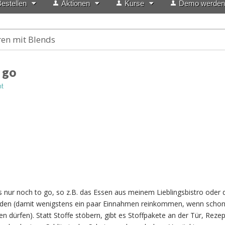
estellen
Aktionen
Kurse
Demo werden
ren mit Blends
 go
t
 nur noch to go, so z.B. das Essen aus meinem Lieblingsbistro oder 
den (damit wenigstens ein paar Einnahmen reinkommen, wenn schon
n dürfen). Statt Stoffe stöbern, gibt es Stoffpakete an der Tür, Reze