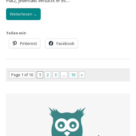
Platz, jedenfalls versucht er es.…
Weiterlesen →
Teilen mit:
Pinterest
Facebook
Page 1 of 10
1
2
3
…
10
»