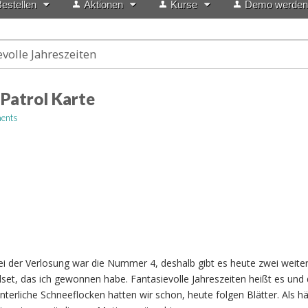
estellen
Aktionen
Kurse
Demo werden
evolle Jahreszeiten
 Patrol Karte
ents
 der Verlosung war die Nummer 4, deshalb gibt es heute zwei weite
et, das ich gewonnen habe. Fantasievolle Jahreszeiten heißt es und 
erliche Schneeflocken hatten wir schon, heute folgen Blätter. Als hä