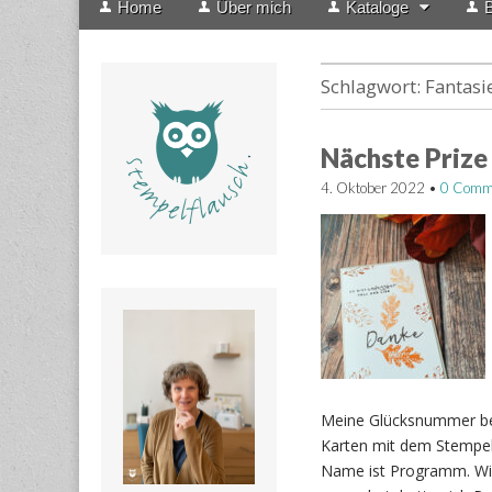
Home
Über mich
Kataloge
B
menu
to
content
Schlagwort:
Fantasi
Nächste Prize
4. Oktober 2022
•
0 Comm
Meine Glücksnummer bei
Karten mit dem Stempels
Name ist Programm. Wint