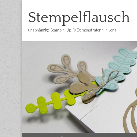
Stempelflausch
unabhängige Stampin' Up!® Demonstratorin in Jena
Main
Skip