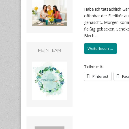
Habe ich tatsächlich Ga
offenbar der Eierlikör a
genascht.. Morgen komm
fleißig gebacken. Scho
Blech.…
Weiterlesen →
MEIN TEAM
Teilen mit:
Pinterest
Fac