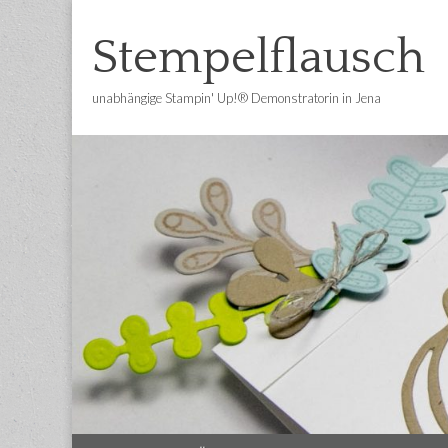
Stempelflausch
unabhängige Stampin' Up!® Demonstratorin in Jena
Main
Skip