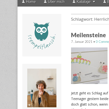
Home
Über mich
Kataloge
B
menu
to
content
Schlagwort:
Herrlic
Meilensteine
7. Januar 2021
•
0 Comme
Jetzt geht es Schlag au
Teenager gestern beide 
doch glatt schon, wenn 