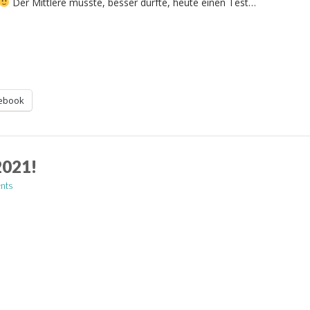
Der Mittlere musste, besser durfte, heute einen Test…
ebook
2021!
nts