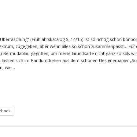
Überraschung“ (Frühjahrskatalog S. 14/15) ist so richtig schön bonbo
ektrum, zugegeben, aber wenn alles so schön zusammenpasst… Für 
zu Bermudablau gegriffen, um meine Grundkarte nicht ganz so süß wi
n lassen sich im Handumdrehen aus dem schönen Designerpapier „Sü
n, wie…
ebook