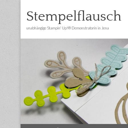
Stempelflausch
unabhängige Stampin' Up!® Demonstratorin in Jena
Main
Skip