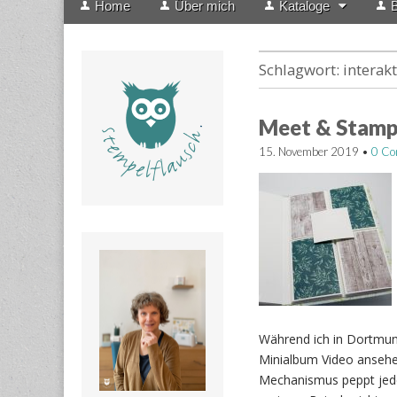
Home
Über mich
Kataloge
B
menu
to
content
Schlagwort:
interakt
Meet & Stamp
15. November 2019
•
0 C
Während ich in Dortmund
Minialbum Video ansehe
Mechanismus peppt jede