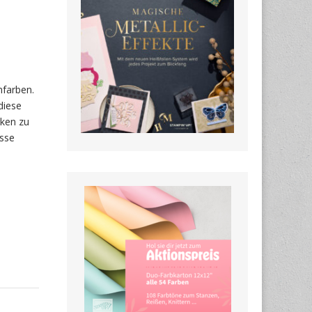
nfarben.
diese
rken zu
sse