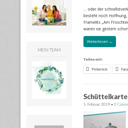
… oder der schnellstverk
besteht noch Hoffnung, 
Framelits „Am Froschte
waren sie gestern schon
Weiterlesen →
MEIN TEAM
Teilen mit:
Pinterest
Fac
Schüttelkarte
5. Februar 2019
•
0 Comm