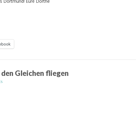
us Dortmund! Eure Dörthe
ebook
 den Gleichen fliegen
ts