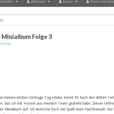
estellen
Aktionen
Kurse
Demo werden
iv
 Minialbum Folge 3
omments
 meinen letzten OnStage-Tag erlebe, könnt Ihr Euch den dritten Tei
n, das ich mit Yvonne aus meinem Team gedreht habe. Dieser raffini
s Minialbum auf. Ich wünsche Euch viel Spaß beim Nachbasteln. Bis 