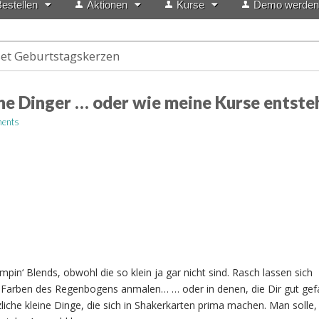
estellen
Aktionen
Kurse
Demo werden
set Geburtstagskerzen
ine Dinger … oder wie meine Kurse entste
ents
mpin‘ Blends, obwohl die so klein ja gar nicht sind. Rasch lassen sich
en Farben des Regenbogens anmalen… … oder in denen, die Dir gut gefa
zliche kleine Dinge, die sich in Shakerkarten prima machen. Man solle,