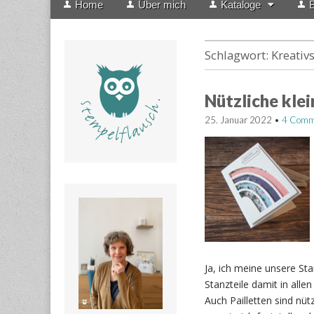
Home
Über mich
Kataloge
B
menu
to
content
Schlagwort:
Kreativ
Nützliche kle
25. Januar 2022
•
4 Comm
Ja, ich meine unsere Sta
Stanzteile damit in all
Auch Pailletten sind nüt