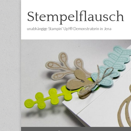
Stempelflausch
unabhängige Stampin' Up!® Demonstratorin in Jena
Main
Skip