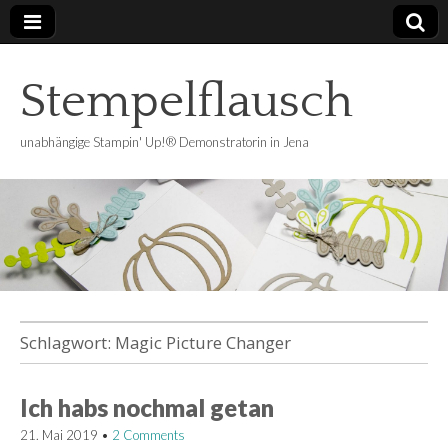
Stempelflausch
unabhängige Stampin' Up!® Demonstratorin in Jena
Schlagwort:
Magic Picture Changer
Ich habs nochmal getan
21. Mai 2019
•
2 Comments