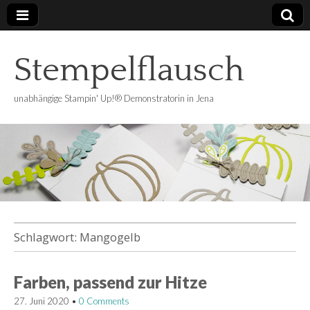
Stempelflausch
unabhängige Stampin' Up!® Demonstratorin in Jena
Schlagwort:
Mangogelb
Farben, passend zur Hitze
27. Juni 2020
•
0 Comments