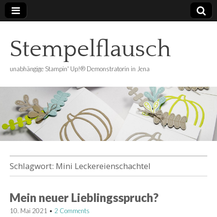
Stempelflausch
unabhängige Stampin' Up!® Demonstratorin in Jena
Schlagwort:
Mini Leckereienschachtel
Mein neuer Lieblingsspruch?
10. Mai 2021
•
2 Comments