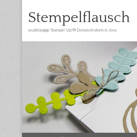
Stempelflausch
unabhängige Stampin' Up!® Demonstratorin in Jena
Main
Skip