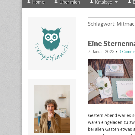
Home
Über mich
Kataloge
B
menu
to
content
Schlagwort:
Mitmac
Eine Sternenn
7. Januar 2023
•
0 Comme
Gestern Abend war es sow
waren eingeladen zu zw
bei allen Gästen etwas 