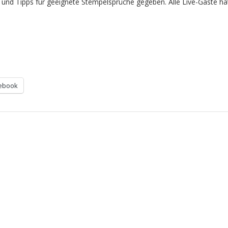
t und Tipps für geeignete Stempelsprüche gegeben. Alle Live-Gäste ha
ebook