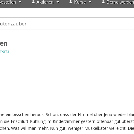
estellen
Aktionen
Kurse
Demo werden
ütenzauber
en
ments
 ein bisschen heraus. Schön, dass der Himmel über Jena wieder blau 
n die Frischluft-Kühlung im Kinderzimmer gestern offenbar gut übers
chen. Was will man mehr. Nun gut, weniger Muskelkater vielleicht. Di