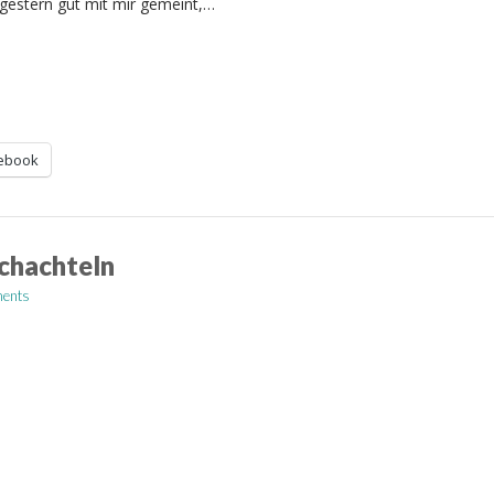
estern gut mit mir gemeint,…
ebook
chachteln
ents