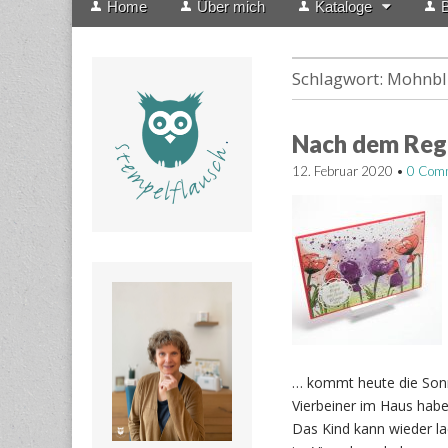
Home
Über mich
Kataloge
B
menu
to
content
Schlagwort:
Mohnbl
Nach dem Reg
12. Februar 2020
•
0 Com
… kommt heute die Sonne
Vierbeiner im Haus habe
Das Kind kann wieder la