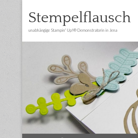
Stempelflausch
unabhängige Stampin' Up!® Demonstratorin in Jena
Main
Skip