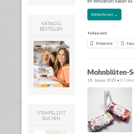
im Vimodrom haben es g
Weiterlesen →
KATALOG
BESTELLEN
Teilen mit:
Pinterest
Fac
Mohnblüten-S
18. Januar 2020
•
0 Comm
STEMPELZEIT
BUCHEN