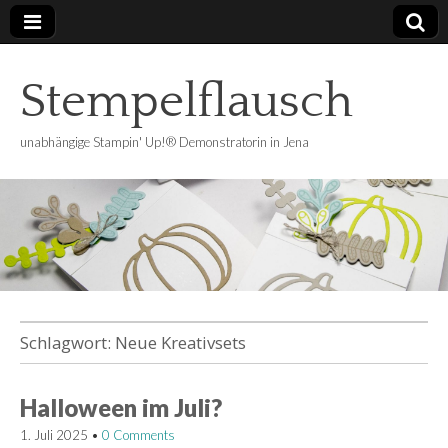
Stempelflausch
unabhängige Stampin' Up!® Demonstratorin in Jena
Schlagwort:
Neue Kreativsets
Halloween im Juli?
1. Juli 2025
•
0 Comments