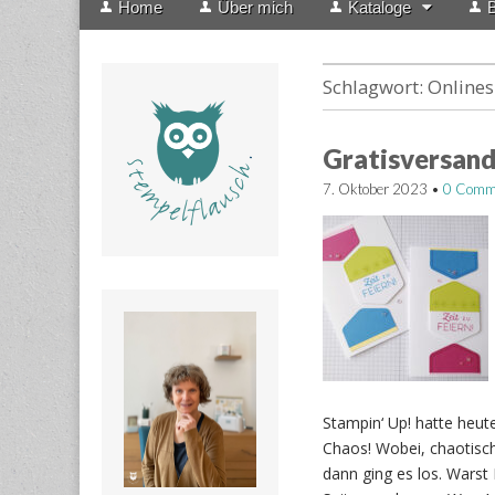
Home
Über mich
Kataloge
B
menu
to
content
Schlagwort:
Online
Gratisversand
7. Oktober 2023
•
0 Comm
Stampin‘ Up! hatte heute
Chaos! Wobei, chaotisch
dann ging es los. Warst