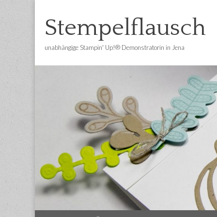
Stempelflausch
unabhängige Stampin' Up!® Demonstratorin in Jena
Main
Skip