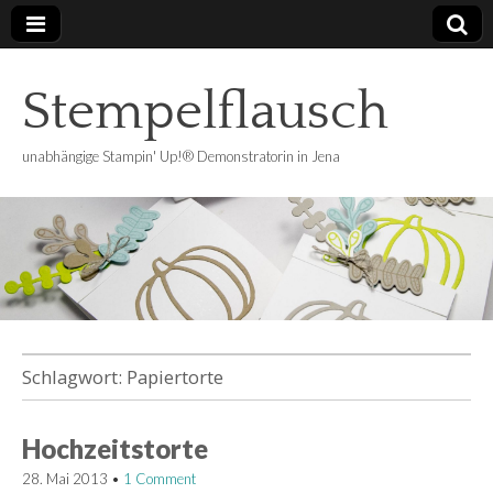
Stempelflausch
unabhängige Stampin' Up!® Demonstratorin in Jena
Schlagwort:
Papiertorte
Hochzeitstorte
28. Mai 2013
•
1 Comment