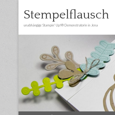
Stempelflausch
unabhängige Stampin' Up!® Demonstratorin in Jena
Main
Skip