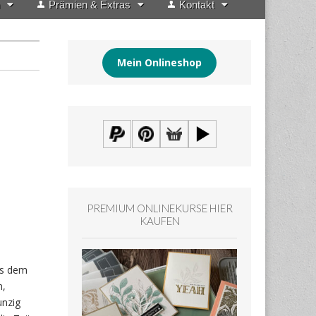
Prämien & Extras
Kontakt
Mein Onlineshop
PREMIUM ONLINEKURSE HIER
KAUFEN
us dem
n,
unzig