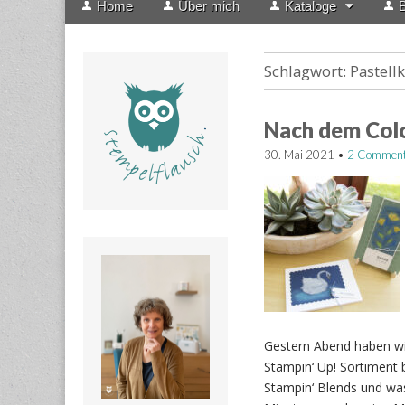
Home
Über mich
Kataloge
B
menu
to
content
Schlagwort:
Pastell
Nach dem Colo
30. Mai 2021
•
2 Commen
Gestern Abend haben wi
Stampin‘ Up! Sortiment b
Stampin‘ Blends und was