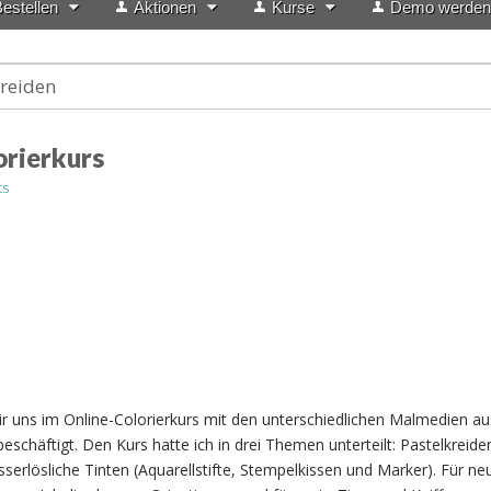
estellen
Aktionen
Kurse
Demo werden
kreiden
rierkurs
ts
r uns im Online-Colorierkurs mit den unterschiedlichen Malmedien a
eschäftigt. Den Kurs hatte ich in drei Themen unterteilt: Pastelkreide
serlösliche Tinten (Aquarellstifte, Stempelkissen und Marker). Für ne