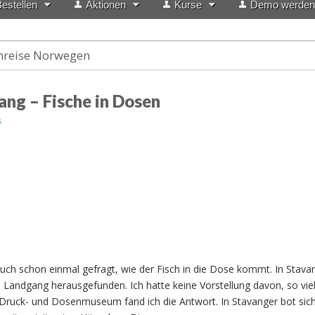
estellen
Aktionen
Kurse
Demo werden
nreise Norwegen
ang – Fische in Dosen
s
 auch schon einmal gefragt, wie der Fisch in die Dose kommt. In Stava
n Landgang herausgefunden. Ich hatte keine Vorstellung davon, so viel
 Druck- und Dosenmuseum fand ich die Antwort. In Stavanger bot sic