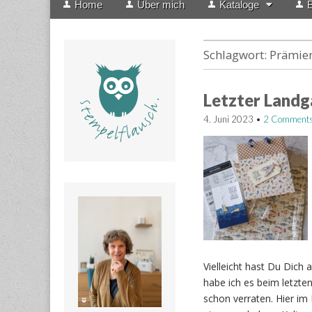
Home
Über mich
Kataloge
B
menu
to
content
Schlagwort:
Prämie
Letzter Landg
4. Juni 2023
•
2 Comment
Vielleicht hast Du Dich
habe ich es beim letzte
schon verraten. Hier im