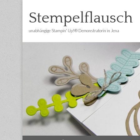
Stempelflausch
unabhängige Stampin' Up!® Demonstratorin in Jena
Main
Skip