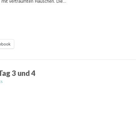
e mit verträumten Häuschen. Die…
ebook
Tag 3 und 4
ts