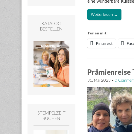
eine wunderbare Kuliss
Weiterlesen →
KATALOG
BESTELLEN
Teilen mit:
Pinterest
Fac
Prämienreise 
31. Mai 2023
•
0 Commen
STEMPELZEIT
BUCHEN