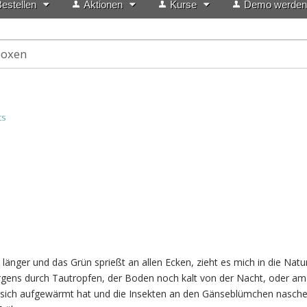
estellen
Aktionen
Kurse
Demo werden
boxen
ts
länger und das Grün sprießt an allen Ecken, zieht es mich in die Natu
gens durch Tautropfen, der Boden noch kalt von der Nacht, oder am
 sich aufgewärmt hat und die Insekten an den Gänseblümchen nasch