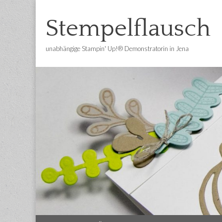
Stempelflausch
unabhängige Stampin' Up!® Demonstratorin in Jena
Main
Skip