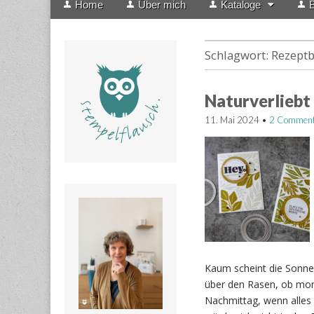
Home
Über mich
Kataloge
B
menu
to
content
Schlagwort:
Rezept
Naturverliebt
11. Mai 2024
•
2 Commen
Kaum scheint die Sonne 
über den Rasen, ob mor
Nachmittag, wenn alles