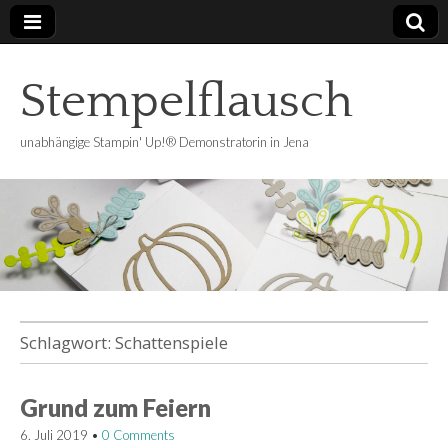
Stempelflausch
unabhängige Stampin' Up!® Demonstratorin in Jena
Schlagwort:
Schattenspiele
Grund zum Feiern
6. Juli 2019
•
0 Comments