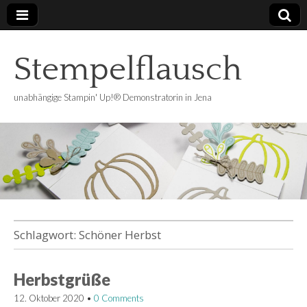
Stempelflausch
unabhängige Stampin' Up!® Demonstratorin in Jena
Schlagwort:
Schöner Herbst
Herbstgrüße
12. Oktober 2020
•
0 Comments