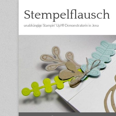
Stempelflausch
unabhängige Stampin' Up!® Demonstratorin in Jena
Main
Skip