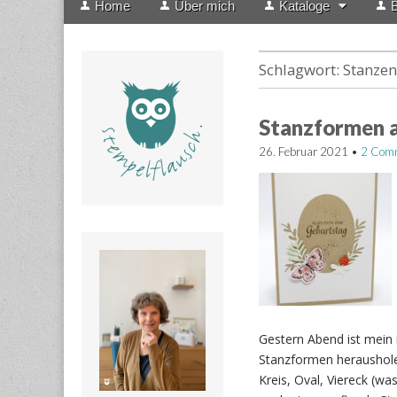
Home
Über mich
Kataloge
B
menu
to
content
Schlagwort:
Stanze
Stanzformen 
26. Februar 2021
•
2 Com
Gestern Abend ist mein 
Stanzformen herausholen
Kreis, Oval, Viereck (w