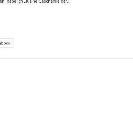
en, habe ich „Kleine Geschenke der…
ebook