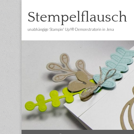
Stempelflausch
unabhängige Stampin' Up!® Demonstratorin in Jena
Main
Skip