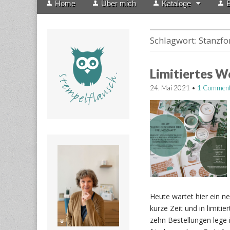
Home
Über mich
Kataloge
B
menu
to
content
Schlagwort:
Stanzfo
Limitiertes 
24. Mai 2021
•
1 Commen
Heute wartet hier ein n
kurze Zeit und in limitie
zehn Bestellungen lege 