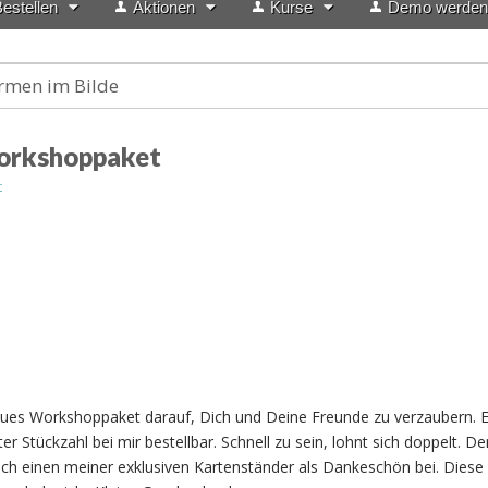
estellen
Aktionen
Kurse
Demo werden
rmen im Bilde
Workshoppaket
t
eues Workshoppaket darauf, Dich und Deine Freunde zu verzaubern. Es
rter Stückzahl bei mir bestellbar. Schnell zu sein, lohnt sich doppelt. D
ich einen meiner exklusiven Kartenständer als Dankeschön bei. Diese 