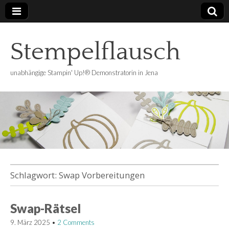
Stempelflausch
unabhängige Stampin' Up!® Demonstratorin in Jena
Schlagwort:
Swap Vorbereitungen
Swap-Rätsel
9. März 2025
•
2 Comments