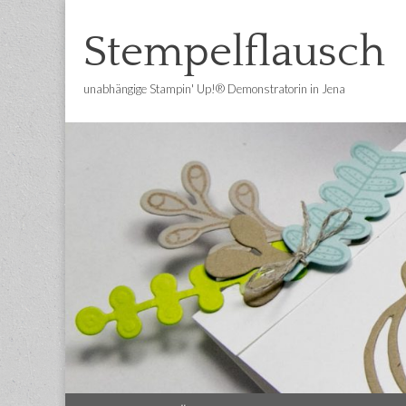
Stempelflausch
unabhängige Stampin' Up!® Demonstratorin in Jena
Main
Skip