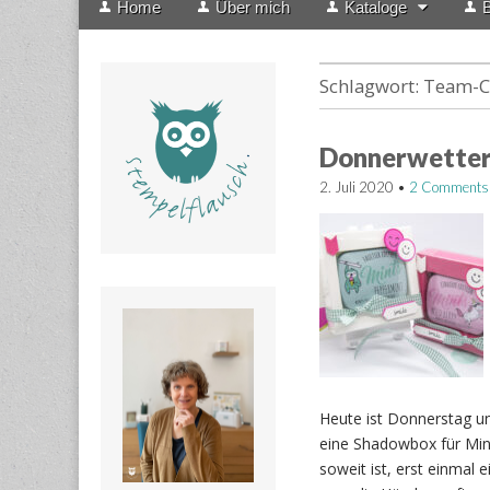
Home
Über mich
Kataloge
B
menu
to
content
Schlagwort:
Team-C
Donnerwetter
2. Juli 2020
•
2 Comments
Heute ist Donnerstag un
eine Shadowbox für Mint
soweit ist, erst einmal 