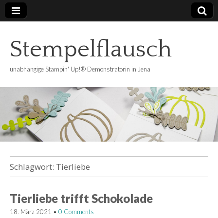
Stempelflausch
unabhängige Stampin' Up!® Demonstratorin in Jena
Schlagwort:
Tierliebe
Tierliebe trifft Schokolade
18. März 2021
•
0 Comments