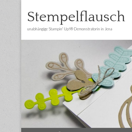
Stempelflausch
unabhängige Stampin' Up!® Demonstratorin in Jena
Main
Skip