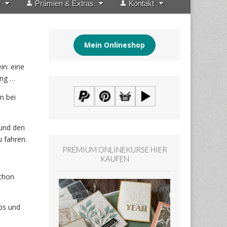
Prämien & Extras
Kontakt
Mein Onlineshop
n: eine
ung …
n bei
 und den
 fahren.
PREMIUM ONLINEKURSE HIER
KAUFEN
chon
ps und