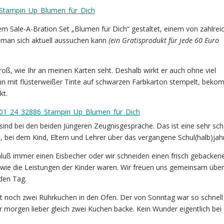
em Sale-A-Bration Set „Blumen für Dich“ gestaltet, einem von zahlrei
 man sich aktuell aussuchen kann
(ein Gratisprodukt für jede 60 Euro
groß, wie Ihr an meinen Karten seht. Deshalb wirkt er auch ohne viel
n mit flüsterweißer Tinte auf schwarzen Farbkarton stempelt, bekom
kt.
ind bei den beiden Jüngeren Zeugnisgespräche. Das ist eine sehr sc
e, bei dem Kind, Eltern und Lehrer über das vergangene Schul(halb)jah
hluß immer einen Eisbecher oder wir schneiden einen frisch gebacken
 wie die Leistungen der Kinder waren. Wir freuen uns gemeinsam übe
den Tag.
zt noch zwei Rührkuchen in den Ofen. Der von Sonntag war so schnell
ür morgen lieber gleich zwei Kuchen backe. Kein Wunder eigentlich bei 