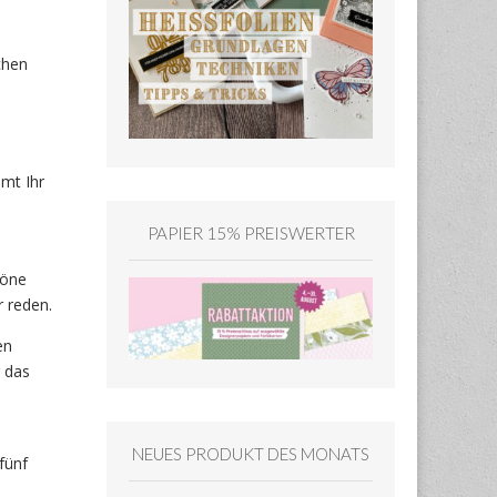
chen
mt Ihr
PAPIER 15% PREISWERTER
höne
r reden.
en
r das
NEUES PRODUKT DES MONATS
fünf