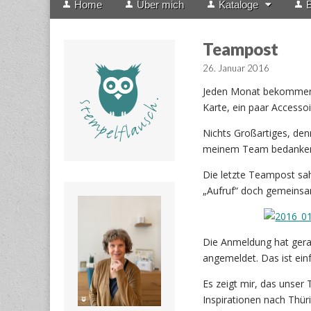
Home
Über mich
Kataloge
B
menu
to
content
Teampost
26. Januar 2016
Jeden Monat bekommen a
Karte, ein paar Accessoi
Nichts Großartiges, den
meinem Team bedanken u
Die letzte Teampost sah
„Aufruf“ doch gemeinsa
Die Anmeldung hat ger
angemeldet. Das ist einf
Es zeigt mir, das unser
Inspirationen nach Thü