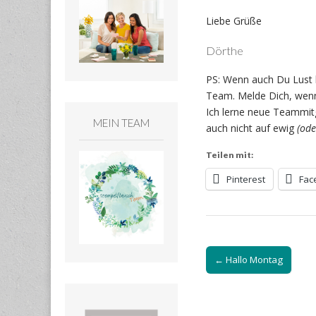
Liebe Grüße
Dörthe
PS: Wenn auch Du Lust
Team. Melde Dich, wenn
Ich lerne neue Teammitg
MEIN TEAM
auch nicht auf ewig
(ode
Teilen mit:
Pinterest
Fac
Post
← Hallo Montag
navigation