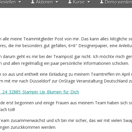
estellen
Aktionen
Kurse
Demo werden
lle meine Teammitglieder Post von mir. Das kann alles Mögliche sei
res, die mir besonders gut gefallen, 6×6″ Designerpapier, eine Anleit
n darum geht es mir bei der Teampost gar nicht. Ich möchte mich ger
nd allen regelmäßig ein paar persönliche Informationen schicken.
 so aus und enthielt eine Einladung zu meinem Teamtreffen im April
m mit mir nach Düsseldorf zur OnStage Veranstaltung Deutschland zu
ade erst begonnen und einige Frauen aus meinem Team haben sich s
ach toll!
 Team zusammenwächst und ich bin mir sicher, das wir mit vielen Swa
ringen zurückkommen werden.