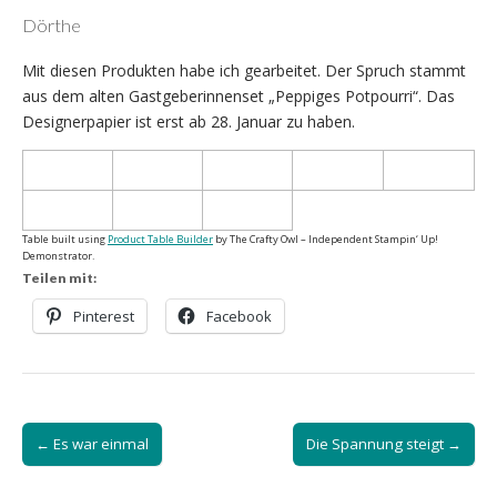
Dörthe
Mit diesen Produkten habe ich gearbeitet. Der Spruch stammt
aus dem alten Gastgeberinnenset „Peppiges Potpourri“. Das
Designerpapier ist erst ab 28. Januar zu haben.
Table built using
Product Table Builder
by The Crafty Owl – Independent Stampin‘ Up!
Demonstrator.
Teilen mit:
Pinterest
Facebook
Post
← Es war einmal
Die Spannung steigt →
navigation