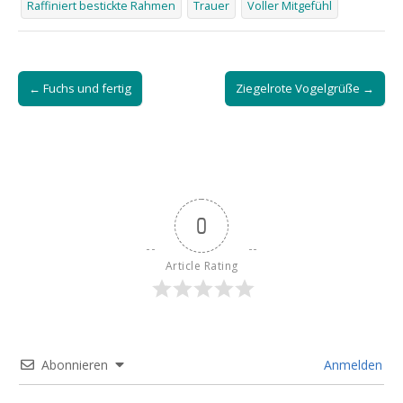
Raffiniert bestickte Rahmen
Trauer
Voller Mitgefühl
Post
← Fuchs und fertig
Ziegelrote Vogelgrüße →
navigation
0
Article Rating
Abonnieren
Anmelden