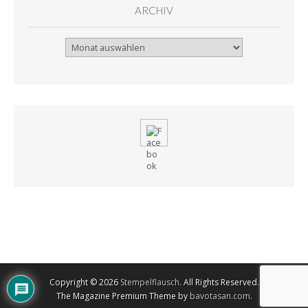
ARCHIV
Archiv
Copyright © 2026
Stempelflausch
. All Rights Reserved.
The Magazine Premium Theme by
bavotasan.com
.