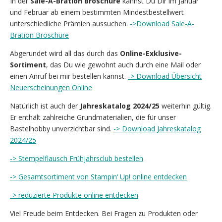
In der
Sale-A-Bration Broschüre
kannst Du Dir im Januar
und Februar ab einem bestimmten Mindestbestellwert
unterschiedliche Prämien aussuchen.
->Download Sale-A-
Bration Broschüre
Abgerundet wird all das durch das
Online-Exklusive-
Sortiment
, das Du wie gewohnt auch durch eine Mail oder
einen Anruf bei mir bestellen kannst.
-> Download Übersicht
Neuerscheinungen Online
Natürlich ist auch der
Jahreskatalog 2024/25
weiterhin gültig.
Er enthält zahlreiche Grundmaterialien, die für unser
Bastelhobby unverzichtbar sind.
-> Download Jahreskatalog
2024/25
-> Stempelflausch Frühjahrsclub bestellen
-> Gesamtsortiment von Stampin‘ Up! online entdecken
-> reduzierte Produkte online entdecken
Viel Freude beim Entdecken. Bei Fragen zu Produkten oder